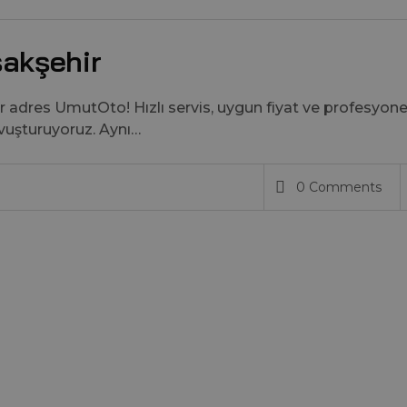
şakşehir
ir adres UmutOto! Hızlı servis, uygun fiyat ve profesyone
vuşturuyoruz. Aynı…
0 Comments