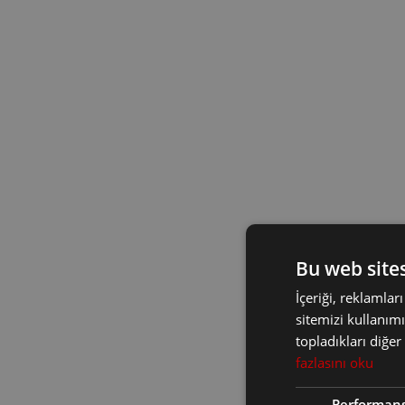
Bu web sites
İçeriği, reklamlar
sitemizi kullanımı
topladıkları diğer
fazlasını oku
Performans