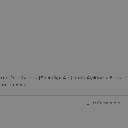
ut Oto Tamir – [Şehir/İlçe Adı] Meta Açıklama:Enjektö
performansına…
0 Comments