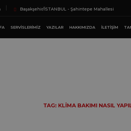
m
Başakşehir/İSTANBUL - Şahintepe Mahallesi
FA
SERVISLERIMIZ
YAZILAR
HAKKIMIZDA
İLETIŞIM
TA
a bakımı nasıl ya
ME
YAZILAR
TAG: KLIMA BAKIMI NASIL YAPI