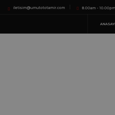
iletisim@umutototamir.com
8.00am - 10.00p
ANASAY
klim
HO