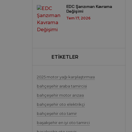
EDC Şanzıman Kavrama
Değişimi
Tem 17, 2026
ETİKETLER
2025 motor yağı karşılaştırması
bahçeşehir araba tamircisi
bahçeşehir motor arızası
bahçeşehir oto elektrikçi
bahçeşehir oto tamir
başakşehir en iyi oto tamirci
başakşehir oto servis