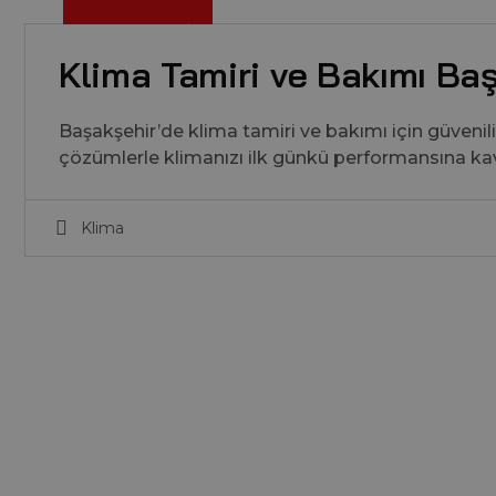
5
M
Y
2
3
2
0
2
A
,
Klima Tamiri ve Bakımı Ba
Başakşehir’de klima tamiri ve bakımı için güvenil
çözümlerle klimanızı ilk günkü performansına ka
Klima