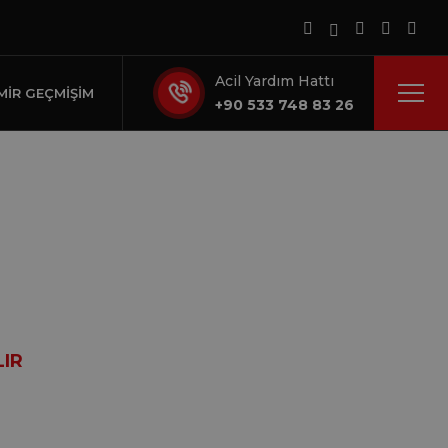
Acil Yardım Hattı
MIR GEÇMIŞIM
+90 533 748 83 26
pılır
LIR