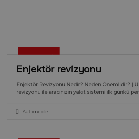
5
H
Z
1
2
2
0
2
A
,
Enjektör revizyonu
Enjektör Revizyonu Nedir? Neden Önemlidir? | Um
revizyonu ile aracınızın yakıt sistemi ilk günkü 
Automobile