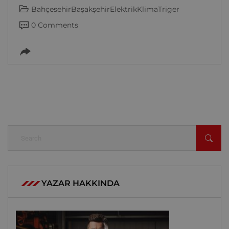
Bahçesehir
Başakşehir
Elektrik
Klima
Triger
0 Comments
YAZAR HAKKINDA