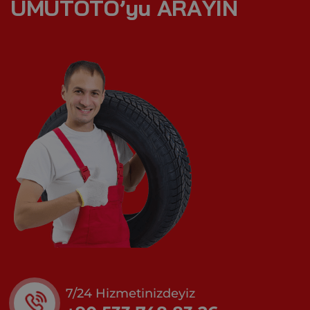
U
M
U
T
O
T
O
’
y
u
A
R
A
Y
I
N
7/24 Hizmetinizdeyiz