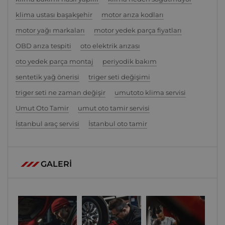
klima ustası başakşehir
motor arıza kodları
motor yağı markaları
motor yedek parça fiyatları
OBD arıza tespiti
oto elektrik arızası
oto yedek parça montaj
periyodik bakım
sentetik yağ önerisi
triger seti değişimi
triger seti ne zaman değişir
umutoto klima servisi
Umut Oto Tamir
umut oto tamir servisi
İstanbul araç servisi
İstanbul oto tamir
GALERİ