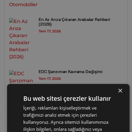
En Az Arıza Çıkaran Arabalar Rehberi
(2026)
Tem 17, 2026
EDC Şanzıman Kavrama Değişimi
Tem 17, 2026
×
Bu web sitesi çerezler kullanır
İçeriği, reklamları kişiselleştirmek ve
trafiğimizi analiz etmek için çerezleri
ETİKETLER
kullanıyoruz. Ayrıca sitemizi kullanımınıza
ilişkin bilgileri, onlara sağladığınız veya