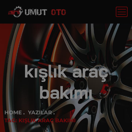
kışlık araç
bakımı
HOME
YAZILAR
TAG: KIŞLIK ARAÇ BAKIMI