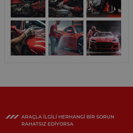
ARAÇLA İLGİLİ HERHANGİ BİR SORUN
RAHATSIZ EDİYORSA