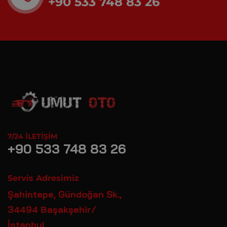
+90 533 748 83 26
7/24 İLETIŞIM
+90 533 748 83 26
Servis Adresimiz
Şahintepe, Gündoğan Sk.,
34494 Başakşehir/
İstanbul