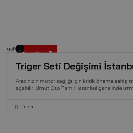
5
M
A
Y
2
9
,
2
0
2
Triger Seti Değişimi İstanb
Aracınızın motor sağlığı için kritik öneme sahip t
açabilir. Umut Oto Tamir, İstanbul genelinde u
Triger