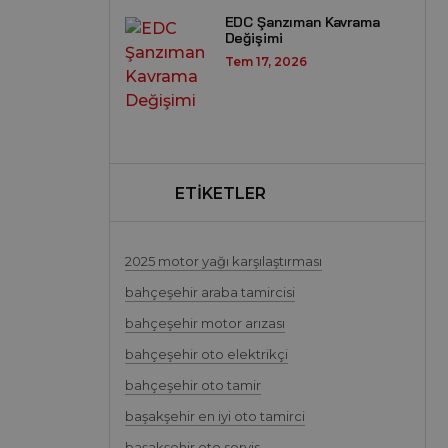
EDC Şanzıman Kavrama
Değişimi
Tem 17, 2026
ETİKETLER
2025 motor yağı karşılaştırması
bahçeşehir araba tamircisi
bahçeşehir motor arızası
bahçeşehir oto elektrikçi
bahçeşehir oto tamir
başakşehir en iyi oto tamirci
başakşehir oto servis