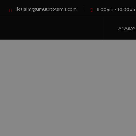
iletisim@umutototamir.com
8.00am - 10.00p
ANASAY
trig
HO