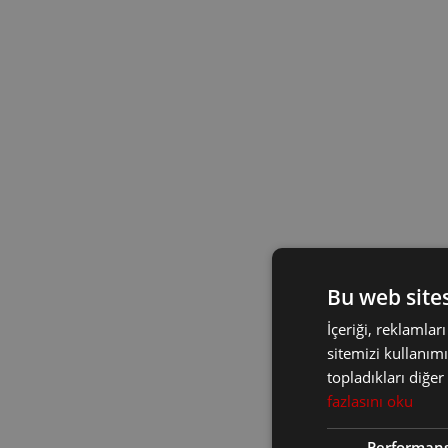
Bu web sites
İçeriği, reklamlar
sitemizi kullanımı
topladıkları diğer
fazlasını oku
Performans