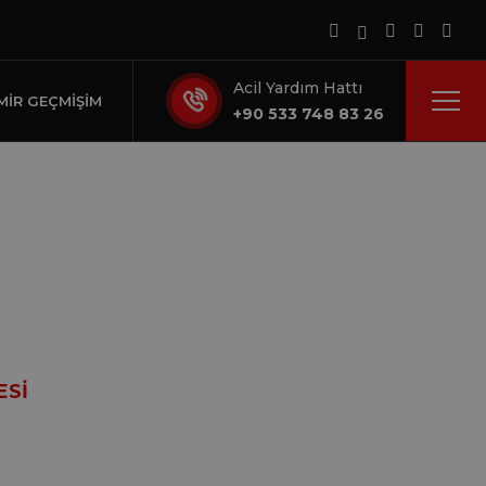
Acil Yardım Hattı
MIR GEÇMIŞIM
+90 533 748 83 26
üresi
ESI