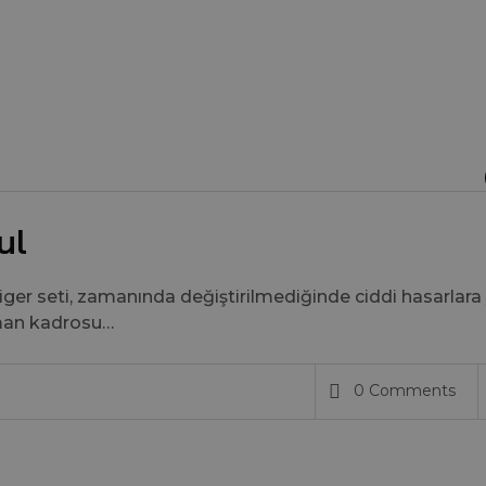
ul
riger seti, zamanında değiştirilmediğinde ciddi hasarlara
zman kadrosu…
0 Comments