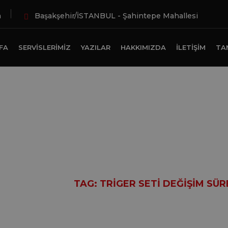
m
Başakşehir/İSTANBUL - Şahintepe Mahallesi
FA
SERVISLERIMIZ
YAZILAR
HAKKIMIZDA
İLETIŞIM
TA
er seti değişim s
ME
YAZILAR
TAG: TRIGER SETI DEĞIŞIM SÜR