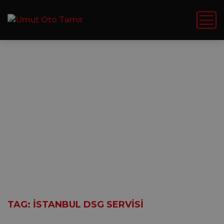
İstanbul DSG
servisi
HOME
YAZILAR
TAG: İSTANBUL DSG SERVISI