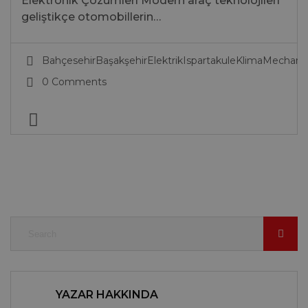
Elektronik Çözümleri Modern araç teknolojileri
geliştikçe otomobillerin…
Bahçesehir
Başakşehir
Elektrik
Ispartakule
Klima
Mechani
0 Comments
YAZAR HAKKINDA