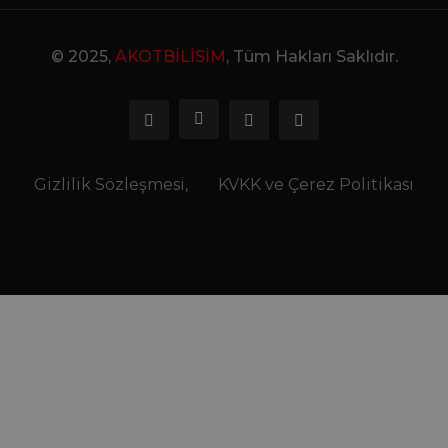
© 2025,
AKOTBİLİSİM
, Tüm Hakları Saklıdır.
Gizlilik Sözleşmesi,
KVKK ve Çerez Politikası