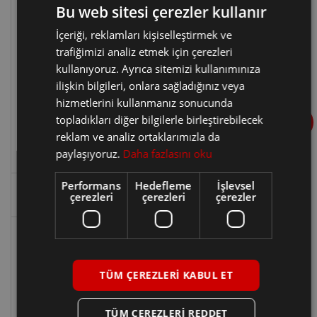
Bu web sitesi çerezler kullanır
İçeriği, reklamları kişiselleştirmek ve
trafiğimizi analiz etmek için çerezleri
kullanıyoruz. Ayrıca sitemizi kullanımınıza
ilişkin bilgileri, onlara sağladığınız veya
EDC Şanzıman Kavrama Değişimi
hizmetlerini kullanmanız sonucunda
Tem 17, 2026
topladıkları diğer bilgilerle birleştirebilecek
reklam ve analiz ortaklarımızla da
paylaşıyoruz.
Daha fazlasını oku
Performans
Hedefleme
İşlevsel
çerezleri
çerezleri
çerezler
ETİKETLER
2025 motor yağı karşılaştırması
bahçeşehir araba tamircisi
bahçeşehir motor arızası
TÜM ÇEREZLERI KABUL ET
bahçeşehir oto elektrikçi
bahçeşehir oto tamir
başakşehir en iyi oto tamirci
başakşehir oto servis
TÜM ÇEREZLERI REDDET