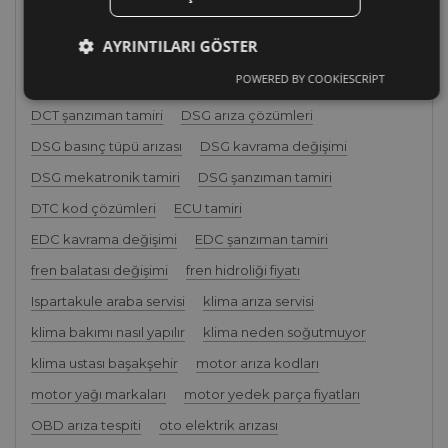
Başakşehir oto tamir
Başakşehir oto tamirci
AYRINTILARI GÖSTER
başakşehir sanayi oto tamir
başakşehir teknik servis
POWERED BY COOKIESCRIPT
başakşehir yakın oto tamir
DCT kavrama değişimi
DCT şanzıman tamiri
DSG arıza çözümleri
DSG basınç tüpü arızası
DSG kavrama değişimi
DSG mekatronik tamiri
DSG şanzıman tamiri
DTC kod çözümleri
ECU tamiri
EDC kavrama değişimi
EDC şanzıman tamiri
fren balatası değişimi
fren hidroliği fiyatı
Ispartakule araba servisi
klima arıza servisi
klima bakımı nasıl yapılır
klima neden soğutmuyor
klima ustası başakşehir
motor arıza kodları
motor yağı markaları
motor yedek parça fiyatları
OBD arıza tespiti
oto elektrik arızası