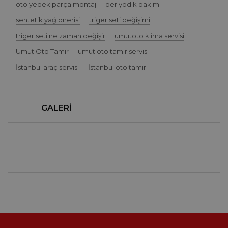
oto yedek parça montaj
periyodik bakım
sentetik yağ önerisi
triger seti değişimi
triger seti ne zaman değişir
umutoto klima servisi
Umut Oto Tamir
umut oto tamir servisi
İstanbul araç servisi
İstanbul oto tamir
GALERİ