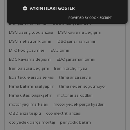
başakşehir sanayi oto tamir
başakşehir teknik servis
AYRINTILARI GÖSTER
başakşehir yakın oto tamir
DCT kavrama değişimi
POWERED BY COOKIESCRIPT
DCT şanzıman tamiri
DSG arıza çözümleri
DSG basınç tüpü arızası
DSG kavrama değişimi
DSG mekatronik tamiri
DSG şanzıman tamiri
DTC kod çözümleri
ECU tamiri
EDC kavrama değişimi
EDC şanzıman tamiri
fren balatası değişimi
fren hidroliği fiyatı
Ispartakule araba servisi
klima arıza servisi
klima bakımı nasıl yapılır
klima neden soğutmuyor
klima ustası başakşehir
motor arıza kodları
motor yağı markaları
motor yedek parça fiyatları
OBD arıza tespiti
oto elektrik arızası
oto yedek parça montaj
periyodik bakım