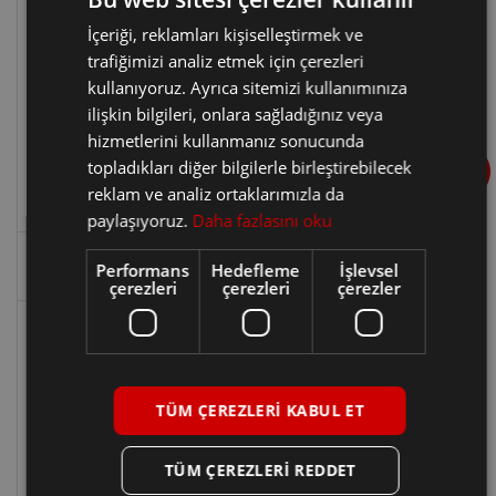
İçeriği, reklamları kişiselleştirmek ve
trafiğimizi analiz etmek için çerezleri
kullanıyoruz. Ayrıca sitemizi kullanımınıza
EDC Şanzıman Kavrama Değişimi
ilişkin bilgileri, onlara sağladığınız veya
Tem 17, 2026
hizmetlerini kullanmanız sonucunda
topladıkları diğer bilgilerle birleştirebilecek
reklam ve analiz ortaklarımızla da
paylaşıyoruz.
Daha fazlasını oku
Performans
Hedefleme
İşlevsel
ETİKETLER
çerezleri
çerezleri
çerezler
2025 motor yağı karşılaştırması
bahçeşehir araba tamircisi
bahçeşehir motor arızası
TÜM ÇEREZLERI KABUL ET
bahçeşehir oto elektrikçi
bahçeşehir oto tamir
başakşehir en iyi oto tamirci
başakşehir oto servis
TÜM ÇEREZLERI REDDET
Başakşehir oto tamir
Başakşehir oto tamirci