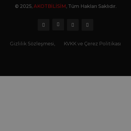
© 2025,
AKOTBİLİSİM
, Tüm Hakları Saklıdır.
Gizlilik Sözleşmesi,
KVKK ve Çerez Politikası