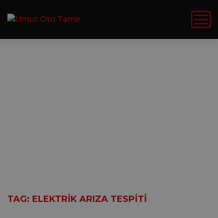
elektrik arıza
tespiti
HOME
YAZILAR
TAG: ELEKTRIK ARIZA TESPITI